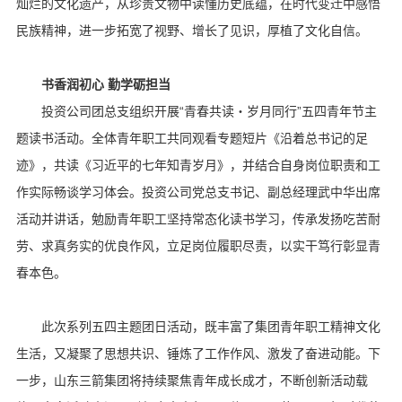
灿烂的文化遗产，从珍贵文物中读懂历史底蕴，在时代变迁中感悟
民族精神，进一步拓宽了视野、增长了见识，厚植了文化自信。
书香润初心 勤学砺担当
投资公司团总支组织开展“青春共读・岁月同行”五四青年节主
题读书活动。全体青年职工共同观看专题短片《沿着总书记的足
迹》，共读《习近平的七年知青岁月》，并结合自身岗位职责和工
作实际畅谈学习体会。投资公司党总支书记、副总经理武中华出席
活动并讲话，勉励青年职工坚持常态化读书学习，传承发扬吃苦耐
劳、求真务实的优良作风，立足岗位履职尽责，以实干笃行彰显青
春本色。
此次系列五四主题团日活动，既丰富了集团青年职工精神文化
生活，又凝聚了思想共识、锤炼了工作作风、激发了奋进动能。下
一步，山东三箭集团将持续聚焦青年成长成才，不断创新活动载