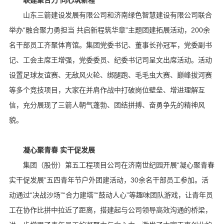
联建聚合力 同心筑新程
山东三箭建设发展有限公司和济南绿色智慧建设有限公司联合
举办“融合聚力勇担当 共启新程筑华章”主题团建拓展活动，200余
名干部员工齐聚体育馆。集团党委书记、董事长孙冠军，党委副书
记、工会主席王增强，党委委员、纪委书记司呈文出席活动。活动
设置足球友谊赛、无敌风火轮、绑腿跑、毛毛虫大赛、巅峰拔河赛
等多个竞技项目，大家在并肩作战中打破岗位壁垒、增进理解互
信，充分展现了三箭人朝气蓬勃、团结拼搏、奋勇争先的精神风
貌。
凝心聚青春 实干促发展
集团（股份）第五工程项目公司在济南世纪园开展“凝心聚青春
实干促发展”五四青年节户外团建活动，30余名干部员工参加。活
动通过“决战沙场”“合力建塔”“鼓动人心”等趣味团队游戏，让青年员
工在协作比拼中拉近了距离，搭建起与公司领导高效沟通的桥梁，