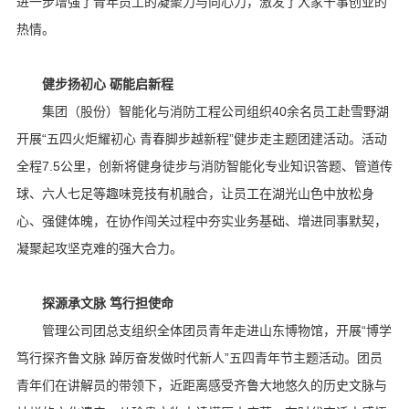
进一步增强了青年员工的凝聚力与向心力，激发了大家干事创业的
热情。
健步扬初心 砺能启新程
集团（股份）智能化与消防工程公司组织40余名员工赴雪野湖
开展“五四火炬耀初心 青春脚步越新程”健步走主题团建活动。活动
全程7.5公里，创新将健身徒步与消防智能化专业知识答题、管道传
球、六人七足等趣味竞技有机融合，让员工在湖光山色中放松身
心、强健体魄，在协作闯关过程中夯实业务基础、增进同事默契，
凝聚起攻坚克难的强大合力。
探源承文脉 笃行担使命
管理公司团总支组织全体团员青年走进山东博物馆，开展“博学
笃行探齐鲁文脉 踔厉奋发做时代新人”五四青年节主题活动。团员
青年们在讲解员的带领下，近距离感受齐鲁大地悠久的历史文脉与